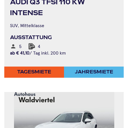
AUDI Q3 TFSI 110 KW
INTENSE
SUV, Mittelklasse
AUSSTATTUNG
5
4
ab
€
41,10
/ Tag inkl. 200 km
TAGESMIETE
JAHRESMIETE